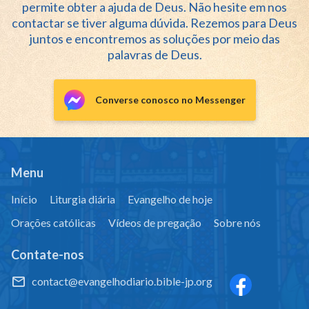
permite obter a ajuda de Deus. Não hesite em nos
contactar se tiver alguma dúvida. Rezemos para Deus
juntos e encontremos as soluções por meio das
palavras de Deus.
Converse conosco no Messenger
Menu
Início
Liturgia diária
Evangelho de hoje
Orações católicas
Vídeos de pregação
Sobre nós
Contate-nos
contact@evangelhodiario.bible-jp.org