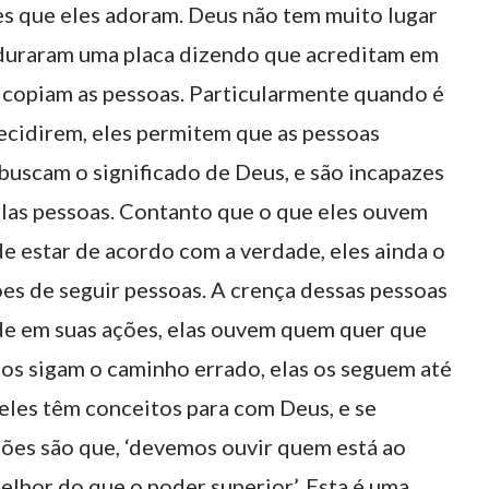
res que eles adoram. Deus não tem muito lugar
duraram uma placa dizendo que acreditam em
 copiam as pessoas. Particularmente quando é
ecidirem, eles permitem que as pessoas
buscam o significado de Deus, e são incapazes
pelas pessoas. Contanto que o que eles ouvem
e estar de acordo com a verdade, eles ainda o
es de seguir pessoas. A crença dessas pessoas
de em suas ações, elas ouvem quem quer que
los sigam o caminho errado, elas os seguem até
 eles têm conceitos para com Deus, e se
zões são que, ‘devemos ouvir quem está ao
lhor do que o poder superior’. Esta é uma