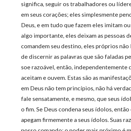
significa, seguir os trabalhadores ou líde
em seus corações; eles simplesmente pen
Deus, e em tudo que fazem eles imitam ou
algo importante, eles deixam as pessoas d
comandem seu destino, eles próprios não 
de discernir as palavras que são faladas 
soe razoável, então, independentemente d
aceitam e ouvem. Estas são as manifestaçõ
em Deus não tem princípios, não há verda
fale sensatamente, e mesmo, que seus ído
o fim. Se Deus condena seus ídolos, então
apegam firmemente a seus ídolos. Suas ra
nosso comando; o poder mais próximo é me