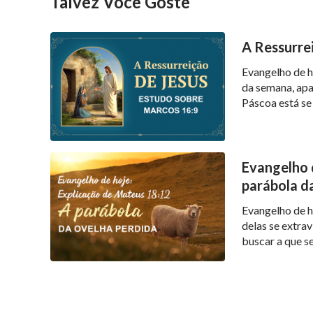
Talvez Você Goste
A Ressurre
Evangelho de h
da semana, ap
Páscoa está se
relembrar o pas
realizar a obra
Evangelho 
parábola d
Evangelho de h
delas se extrav
buscar a que s
expressou Seu 
vontade de No