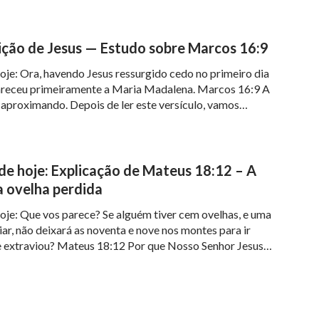
ição de Jesus — Estudo sobre Marcos 16:9
oje: Ora, havendo Jesus ressurgido cedo no primeiro dia
areceu primeiramente a Maria Madalena. Marcos 16:9 A
 aproximando. Depois de ler este versículo, vamos
sado: O Senhor Jesus, se fez carne e veio à terra para
 da redenção. Ele foi pregado na cruz, […]
de hoje: Explicação de Mateus 18:12 – A
a ovelha perdida
oje: Que vos parece? Se alguém tiver cem ovelhas, e uma
iar, não deixará as noventa e nove nos montes para ir
e extraviou? Mateus 18:12 Por que Nosso Senhor Jesus
amor por nós, seres humanos, por parábola e qual era a
sso Senhor? […]