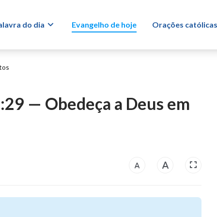
alavra do dia
Evangelho de hoje
Orações católica
tos
5:29 — Obedeça a Deus em