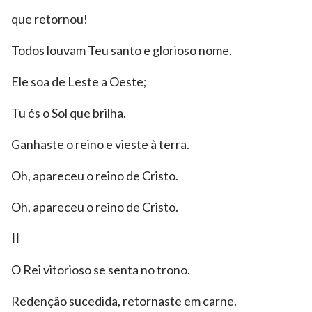
que retornou!
Todos louvam Teu santo e glorioso nome.
Ele soa de Leste a Oeste;
Tu és o Sol que brilha.
Ganhaste o reino e vieste à terra.
Oh, apareceu o reino de Cristo.
Oh, apareceu o reino de Cristo.
II
O Rei vitorioso se senta no trono.
Redenção sucedida, retornaste em carne.