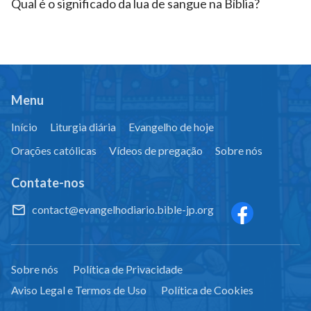
Qual é o significado da lua de sangue na Bíblia?
Oh, apareceu o reino de Cristo.
Oh, apareceu o reino de Cristo.
Oh, apareceu o reino de Cristo.
Menu
Início
Liturgia diária
Evangelho de hoje
Orações católicas
Vídeos de pregação
Sobre nós
Contate-nos
contact@evangelhodiario.bible-jp.org
últimos dias aparece no Oriente
Sobre nós
Política de Privacidade
Aviso Legal e Termos de Uso
Política de Cookies