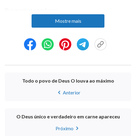
Busquemos com força
Mostre mais
e não fiquemos pra trás.
Não perca tempo: siga os passos de Deus.
Todos louvam Teu santo e glorioso nome.
Ele soa de Leste a Oeste;
Tu és o Sol que brilha.
Todo o povo de Deus O louva ao máximo
Ganhaste o reino e vieste à terra.
Anterior
Oh, apareceu o reino de Cristo.
O Deus único e verdadeiro em carne apareceu
Oh, apareceu o reino de Cristo.
Próximo
IV