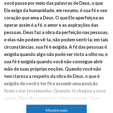
você passe por meio das palavras de Deus, o que
Ele exige da humanidade, em resumo, é sua fé e seu
coração que ama a Deus. O que Ele aperfeiçoa ao
operar assim é a fé, o amor e as aspirações das
pessoas. Deus faz a obra da perfeição nas pessoas,
e elas não podem vê-la, não podem senti-la; em tais
circunstâncias, sua fé é exigida. A fé das pessoas é
exigida quando algo não pode ser visto a olho nu, e
sua fé é exigida quando você não consegue abrir
mão de suas próprias noções. Quando você não
tem clareza a respeito da obra de Deus, o que é
exigido de você é ter fé e assumir uma posição
firme e dar testemunho. Quando Jó chegou a esse
ponto, Deus lhe apareceu e falou com ele. Quer
dizer, é somente de dentro de sua fé que você será
Mostre mais
capaz de ver Deus e, quando você tiver fé, Deus o