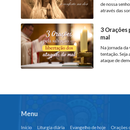
de nossa senhor
através das som
descobrirá um 
deixa você com
3 Orações 
mal
Na jornada da 
tentação. Seja
ataque de demô
a encontrar abr
inimigos Queri
Menu
Início
Liturgia diária
Evangelho de hoje
Orações c