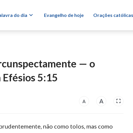
alavra do dia
Evangelho de hoje
Orações católica
ircunspectamente — o
 Efésios 5:15
e prudentemente, não como tolos, mas como