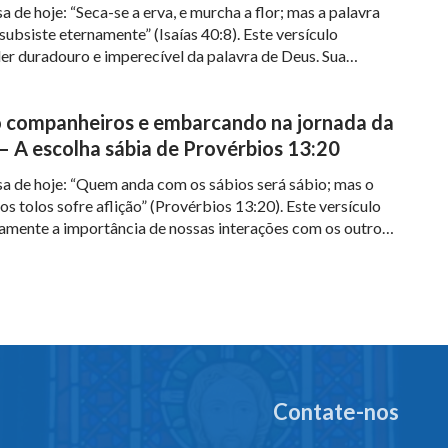
a de hoje: “Seca-se a erva, e murcha a flor; mas a palavra
ubsiste eternamente” (Isaías 40:8). Este versículo
er duradouro e imperecível da palavra de Deus. Sua
força constante e imutável em nosso mundo em constante
 como um pilar eterno, guiando-nos em […]
 companheiros e embarcando na jornada da
— A escolha sábia de Provérbios 13:20
sa de hoje: “Quem anda com os sábios será sábio; mas o
s tolos sofre aflição” (Provérbios 13:20). Este versículo
amente a importância de nossas interações com os outros
mpacto que a escolha de companheiros tem em nossas
r ao lado de indivíduos sábios não é apenas […]
Contate-nos