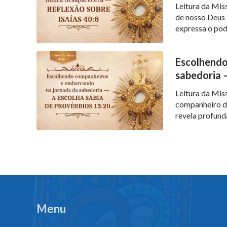
Leitura da Miss
de nosso Deus s
expressa o pod
palavra é uma 
mudança. Serve
Escolhendo
sabedoria 
Leitura da Mis
companheiro do
revela profund
e o profundo i
vidas. Caminha
Menu