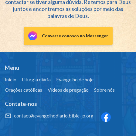
contactar se tiver alguma dúvida. Rezemos para Deus
juntos e encontremos as soluções por meio das
palavras de Deus.
Converse conosco no Messenger
Menu
Início
Liturgia diária
Evangelho de hoje
Orações católicas
Vídeos de pregação
Sobre nós
Contate-nos
contact@evangelhodiario.bible-jp.org