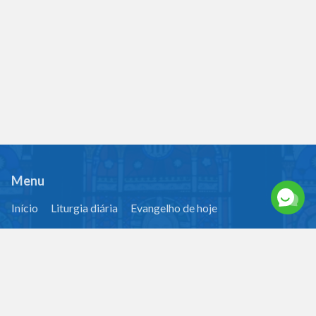
Menu
Início
Liturgia diária
Evangelho de hoje
Orações católicas
Vídeos de pregação
Sobre nós
Contate-nos
contact@evangelhodiario.bible-jp.org