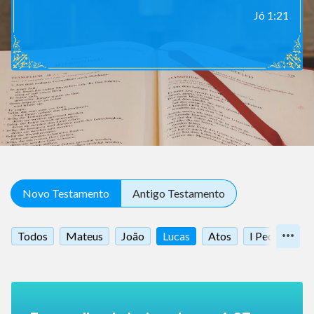
Jó 1:21
Novo Testamento
Antigo Testamento
Todos
Mateus
João
Lucas
Atos
I Pedro
I 